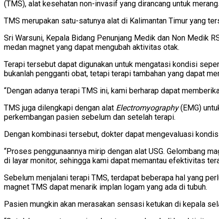
(TMS), alat kesehatan non-invasif yang dirancang untuk merangsa
TMS merupakan satu-satunya alat di Kalimantan Timur yang te
Sri Warsuni, Kepala Bidang Penunjang Medik dan Non Medik R
medan magnet yang dapat mengubah aktivitas otak.
Terapi tersebut dapat digunakan untuk mengatasi kondisi seper
bukanlah pengganti obat, tetapi terapi tambahan yang dapat 
“Dengan adanya terapi TMS ini, kami berharap dapat memberikan 
TMS juga dilengkapi dengan alat
Electromyography
(EMG) untu
perkembangan pasien sebelum dan setelah terapi.
Dengan kombinasi tersebut, dokter dapat mengevaluasi kondisi
“Proses penggunaannya mirip dengan alat USG. Gelombang magne
di layar monitor, sehingga kami dapat memantau efektivitas tera
Sebelum menjalani terapi TMS, terdapat beberapa hal yang per
magnet TMS dapat menarik implan logam yang ada di tubuh.
Pasien mungkin akan merasakan sensasi ketukan di kepala sela