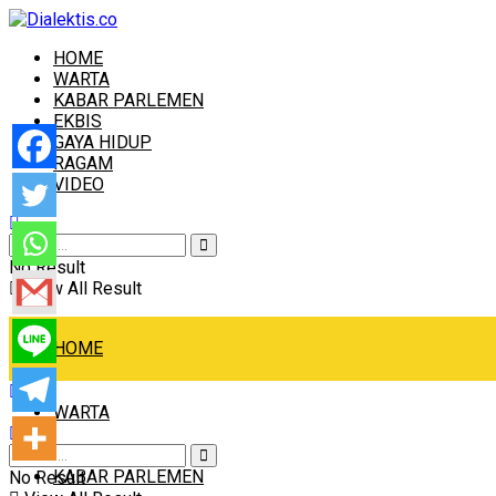
HOME
WARTA
KABAR PARLEMEN
EKBIS
GAYA HIDUP
RAGAM
VIDEO
No Result
View All Result
HOME
WARTA
KABAR PARLEMEN
No Result