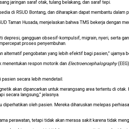
ng jaringan saraf otak, tulang belakang, dan saraf tepi.
rsedia di RSUD Bontang, dan diharapkan dapat membantu dalam p
SUD Taman Husada, menjelaskan bahwa TMS bekerja dengan mengg
ti depresi, gangguan obsesif-kompulsif, migrain, nyeri, serta g
mempercepat proses penyembuhan.
alternatif pengobatan yang lebih efektif bagi pasien,” ujarnya b
k menentukan respon motorik dan
Electroencephalography
(EEG)
 pasien secara lebih mendetail.
tik akan dipancarkan untuk merangsang area tertentu di otak. H
pi secara langsung,” jelasnya.
lu diperhatikan oleh pasien. Mereka diharuskan melepas perhias
ma perawatan, tetapi tidak akan merasa sakit karena tidak men