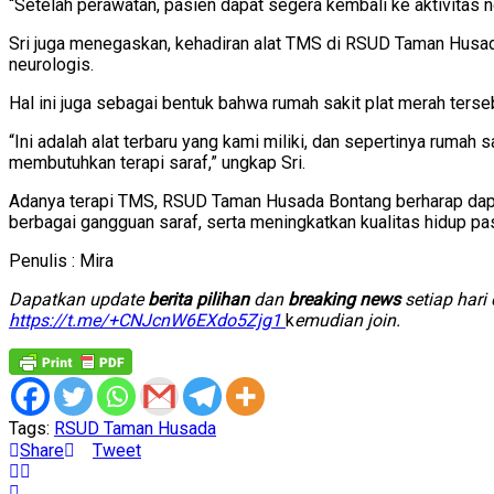
“Setelah perawatan, pasien dapat segera kembali ke aktivitas no
Sri juga menegaskan, kehadiran alat TMS di RSUD Taman Husa
neurologis.
Hal ini juga sebagai bentuk bahwa rumah sakit plat merah ters
“Ini adalah alat terbaru yang kami miliki, dan sepertinya rumah 
membutuhkan terapi saraf,” ungkap Sri.
Adanya terapi TMS, RSUD Taman Husada Bontang berharap dapa
berbagai gangguan saraf, serta meningkatkan kualitas hidup pas
Penulis : Mira
D
apatkan update
berita pilihan
dan
breaking news
setiap hari
https://t.me/+CNJcnW6EXdo5Zjg1
k
emudian join.
Tags:
RSUD Taman Husada
Share
Tweet