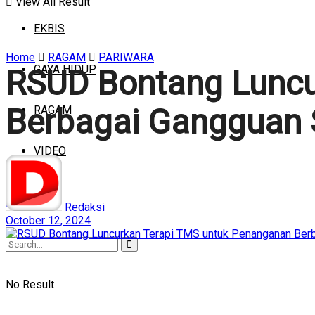
View All Result
EKBIS
Home
RAGAM
PARIWARA
GAYA HIDUP
RSUD Bontang Luncu
Berbagai Gangguan 
RAGAM
VIDEO
Redaksi
October 12, 2024
No Result