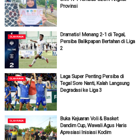
Provinsi
Dramatis! Menang 2-1 di Tegal,
OLAHRAGA
Persiba Balikpapan Bertahan di Liga
2
Laga Super Penting Persiba di
OLAHRAGA
Tegal Sore Nanti, Kalah Langsung
Degradasi ke Liga 3
Buka Kejuaran Voli & Basket
OLAHRAGA
Dandim Cup, Wawali Agus Haris
Apresiasi Inisiasi Kodim